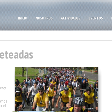
INICIO
NOSOTROS
ACTIVIDADES
EVENTOS
leteadas
es y
amos
r el